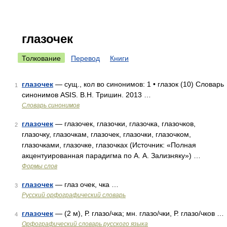
глазочек
Толкование
Перевод
Книги
глазочек
— сущ., кол во синонимов: 1 • глазок (10) Словарь
1
синонимов ASIS. В.Н. Тришин. 2013 …
Словарь синонимов
глазочек
— глазочек, глазочки, глазочка, глазочков,
2
глазочку, глазочкам, глазочек, глазочки, глазочком,
глазочками, глазочке, глазочках (Источник: «Полная
акцентуированная парадигма по А. А. Зализняку») …
Формы слов
глазочек
— глаз очек, чка …
3
Русский орфографический словарь
глазочек
— (2 м), Р. глазо/чка; мн. глазо/чки, Р. глазо/чков …
4
Орфографический словарь русского языка