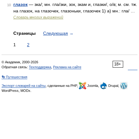
глазок
— зка/; мн. гла/зки, зок, зкам и, глазки/, о/в; м. см. тж.
10
на глазок, на глазочек, глазоньки, глазочек 1) а) мн.: гла/ …
Словарь многих выражений
Страницы
Следующая
→
1
2
© Академик, 2000-2026
18+
Обратная связь:
Техподдержка
,
Реклама на сайте
👣 Путешествия
Экспорт словарей на сайты
, сделанные на PHP,
Joomla,
Drupal,
WordPress, MODx.