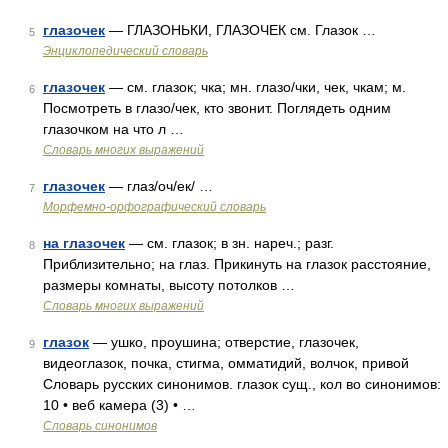
глазочек
— ГЛАЗОНЬКИ, ГЛАЗОЧЕК см. Глазок …
5
Энциклопедический словарь
глазочек
— см. глазок; чка; мн. глазо/чки, чек, чкам; м.
6
Посмотреть в глазо/чек, кто звонит. Поглядеть одним
глазочком на что л …
Словарь многих выражений
глазочек
— глаз/оч/ек/ …
7
Морфемно-орфографический словарь
на глазочек
— см. глазок; в зн. нареч.; разг.
8
Приблизительно; на глаз. Прикинуть на глазок расстояние,
размеры комнаты, высоту потолков …
Словарь многих выражений
глазок
— ушко, проушина; отверстие, глазочек,
9
видеоглазок, почка, стигма, омматидий, волчок, привой
Словарь русских синонимов. глазок сущ., кол во синонимов:
10 • веб камера (3) • …
Словарь синонимов